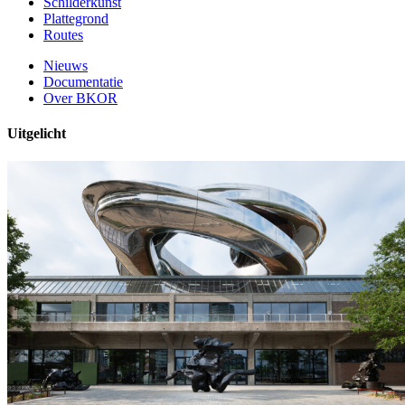
Schilderkunst
Plattegrond
Routes
Nieuws
Documentatie
Over BKOR
Uitgelicht