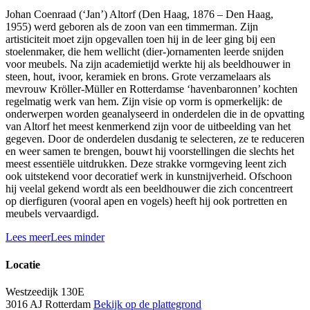
Johan Coenraad (‘Jan’) Altorf (Den Haag, 1876 – Den Haag,
1955) werd geboren als de zoon van een timmerman. Zijn
artisticiteit moet zijn opgevallen toen hij in de leer ging bij een
stoelenmaker, die hem wellicht (dier-)ornamenten leerde snijden
voor meubels. Na zijn academietijd werkte hij als beeldhouwer in
steen, hout, ivoor, keramiek en brons. Grote verzamelaars als
mevrouw Kröller-Müller en Rotterdamse ‘havenbaronnen’ kochten
regelmatig werk van hem. Zijn visie op vorm is opmerkelijk: de
onderwerpen worden geanalyseerd in onderdelen die in de opvatting
van Altorf het meest kenmerkend zijn voor de uitbeelding van het
gegeven. Door de onderdelen dusdanig te selecteren, ze te reduceren
en weer samen te brengen, bouwt hij voorstellingen die slechts het
meest essentiële uitdrukken. Deze strakke vormgeving leent zich
ook uitstekend voor decoratief werk in kunstnijverheid. Ofschoon
hij veelal gekend wordt als een beeldhouwer die zich concentreert
op dierfiguren (vooral apen en vogels) heeft hij ook portretten en
meubels vervaardigd.
Lees meer
Lees minder
Locatie
Westzeedijk 130E
3016 AJ Rotterdam
Bekijk op de plattegrond