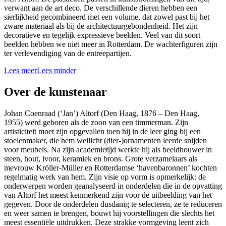
verwant aan de art deco. De verschillende dieren hebben een
sierlijkheid gecombineerd met een volume, dat zowel past bij het
zware materiaal als bij de architectuurgebondenheid. Het zijn
decoratieve en tegelijk expressieve beelden. Veel van dit soort
beelden hebben we niet meer in Rotterdam. De wachterfiguren zijn
ter verlevendiging van de entreepartijen.
Lees meer
Lees minder
Over de kunstenaar
Johan Coenraad (‘Jan’) Altorf (Den Haag, 1876 – Den Haag,
1955) werd geboren als de zoon van een timmerman. Zijn
artisticiteit moet zijn opgevallen toen hij in de leer ging bij een
stoelenmaker, die hem wellicht (dier-)ornamenten leerde snijden
voor meubels. Na zijn academietijd werkte hij als beeldhouwer in
steen, hout, ivoor, keramiek en brons. Grote verzamelaars als
mevrouw Kröller-Müller en Rotterdamse ‘havenbaronnen’ kochten
regelmatig werk van hem. Zijn visie op vorm is opmerkelijk: de
onderwerpen worden geanalyseerd in onderdelen die in de opvatting
van Altorf het meest kenmerkend zijn voor de uitbeelding van het
gegeven. Door de onderdelen dusdanig te selecteren, ze te reduceren
en weer samen te brengen, bouwt hij voorstellingen die slechts het
meest essentiële uitdrukken. Deze strakke vormgeving leent zich