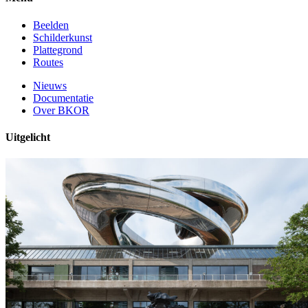
Beelden
Schilderkunst
Plattegrond
Routes
Nieuws
Documentatie
Over BKOR
Uitgelicht