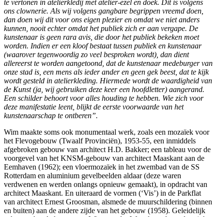
te vertonen in atelierkledij met atelier-ezel en doek. Dit is volgens
ons clownerie. Als wij volgens gangbare begrippen vreemd doen,
dan doen wij dit voor ons eigen plezier en omdat we niet anders
kunnen, nooit echter omdat het publiek zich er aan vergape. De
kunstenaar is geen rara avis, die door het publiek bekeken moet
worden. Indien er een kloof bestaat tussen publiek en kunstenaar
(waarover tegenwoordig zo veel besproken wordt), dan dient
allereerst te worden aangetoond, dat de kunstenaar medeburger van
onze stad is, een mens als ieder ander en geen gek beest, dat te kijk
wordt gesteld in atelierkleding. Hiermede wordt de waardigheid van
de Kunst (ja, wij gebruiken deze keer een hoofdletter) aangerand.
Een schilder behoort voor alles houding te hebben. Wie zich voor
deze manifestatie leent, blijkt de eerste voorwaarde van het
kunstenaarschap te ontberen”.
Wim maakte soms ook monumentaal werk, zoals een mozaïek voor
het Flevogebouw (Twaalf Provinciën), 1953-55, een inmiddels
afgebroken gebouw van architect H.D. Bakker; een tableau voor de
voorgevel van het KNSM-gebouw van architect Maaskant aan de
Eemhaven (1962); een vloermozaïek in het zwembad van de SS
Rotterdam en aluminium gevelbeelden aldaar (deze waren
verdwenen en werden onlangs opnieuw gemaakt), in opdracht van
architect Maaskant. En uiteraard de vormen (‘Vis’) in de Parkflat
van architect Ernest Groosman, alsmede de muurschildering (binnen
en buiten) aan de andere zijde van het gebouw (1958). Geleidelijk