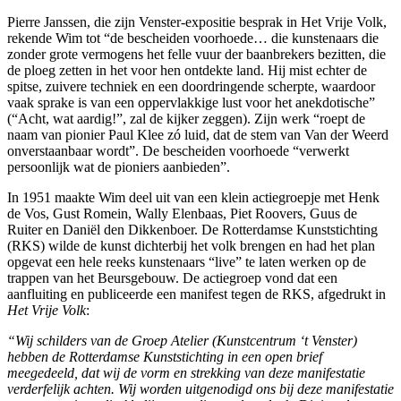
Pierre Janssen, die zijn Venster-expositie besprak in Het Vrije Volk,
rekende Wim tot “de bescheiden voorhoede… die kunstenaars die
zonder grote vermogens het felle vuur der baanbrekers bezitten, die
de ploeg zetten in het voor hen ontdekte land. Hij mist echter de
spitse, zuivere techniek en een doordringende scherpte, waardoor
vaak sprake is van een oppervlakkige lust voor het anekdotische”
(“Acht, wat aardig!”, zal de kijker zeggen). Zijn werk “roept de
naam van pionier Paul Klee zó luid, dat de stem van Van der Weerd
onverstaanbaar wordt”. De bescheiden voorhoede “verwerkt
persoonlijk wat de pioniers aanbieden”.
In 1951 maakte Wim deel uit van een klein actiegroepje met Henk
de Vos, Gust Romein, Wally Elenbaas, Piet Roovers, Guus de
Ruiter en Daniël den Dikkenboer. De Rotterdamse Kunststichting
(RKS) wilde de kunst dichterbij het volk brengen en had het plan
opgevat een hele reeks kunstenaars “live” te laten werken op de
trappen van het Beursgebouw. De actiegroep vond dat een
aanfluiting en publiceerde een manifest tegen de RKS, afgedrukt in
Het Vrije Volk
:
“Wij schilders van de Groep Atelier (Kunstcentrum ‘t Venster)
hebben de Rotterdamse Kunststichting in een open brief
meegedeeld, dat wij de vorm en strekking van deze manifestatie
verderfelijk achten. Wij worden uitgenodigd ons bij deze manifestatie