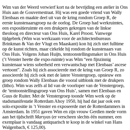
Wim van der Weerd verwierf kort na de bevrijding een atelier in Ons
Huis aan de Gouvernestraat. Hij was een goede vriend van Wally
Elenbaas en maakte deel uit van de kring rondom Groep R, de
eerste kunstenaarsgroep na de oorlog. De Groep had werkruimtes,
een expositieruimte en een drukpers gekregen van de linkse
theoloog en directeur van Ons Huis, Karel Proost. Vanwege
tijdgebrek (Wim was werkzaam voor de architectenbureaus
Brinkman & Van der Vlugt en Maaskant) kon hij zich niet fulltime
op de kunst richten, maar cirkelde hij rondom de kunstenaars van
Ons Huis. Volgens Johan Huijts, tentoonstellingsmaker in Ons Huis
(’t Venster heette die expo-ruimte) was Wim “een fijnzinnig
kunstenaar wiens soberheid een verwantschap met Elenbaas’ ascese
vertoont”. Zoals hij zich associeerde met de kring van Groep R, zo
associeerde hij zich ook met de latere Venstergroep, opnieuw een
groep rondom Wally Elenbaas die vooral uitblonk met de drukpers
(litho). Wim was zelfs al lid van de voorloper van de Venstergroep,
de ‘tentoonstellingsgroep van Ons Huis’, samen met Elenbaas en
Guus de Ruiter. Met de Venstergroep toonde Wim werk op de
stadsmanifestatie Rotterdam Ahoy 1950, hij had dat jaar ook een
solo-expositie in ’t Venster en exposeerde met de Rotterdammers in
Amsterdam. In 1951 gaven Wim en zijn vrouw Gerdien mede vorm
aan het tijdschrift
Marsyas
(er verscheen slechts één nummer, een
exemplaar is vandaag antiquarisch te koop in de winkel van Hans
Walgenbach, € 125,00).