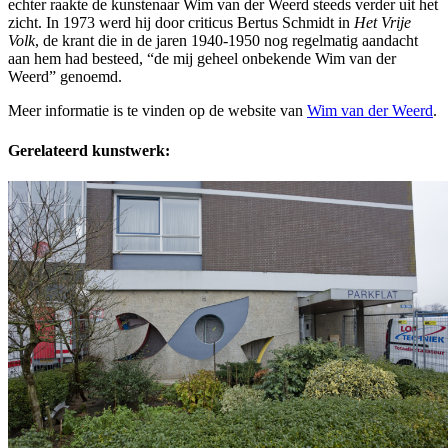
echter raakte de kunstenaar Wim van der Weerd steeds verder uit het
zicht. In 1973 werd hij door criticus Bertus Schmidt in
Het Vrije
Volk
, de krant die in de jaren 1940-1950 nog regelmatig aandacht
aan hem had besteed, “de mij geheel onbekende Wim van der
Weerd” genoemd.
Meer informatie is te vinden op de website van
Wim van der Weerd
.
Gerelateerd kunstwerk: