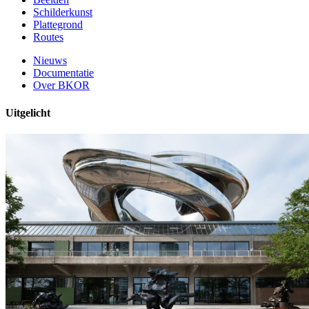
Schilderkunst
Plattegrond
Routes
Nieuws
Documentatie
Over BKOR
Uitgelicht