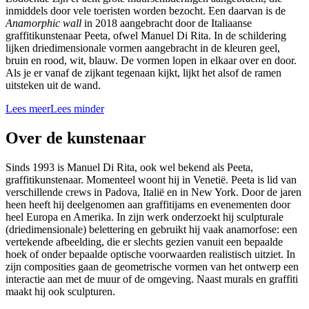
inmiddels door vele toeristen worden bezocht. Een daarvan is de
Anamorphic wall
in 2018 aangebracht door de Italiaanse
graffitikunstenaar Peeta, ofwel Manuel Di Rita. In de schildering
lijken driedimensionale vormen aangebracht in de kleuren geel,
bruin en rood, wit, blauw. De vormen lopen in elkaar over en door.
Als je er vanaf de zijkant tegenaan kijkt, lijkt het alsof de ramen
uitsteken uit de wand.
Lees meer
Lees minder
Over de kunstenaar
Sinds 1993 is Manuel Di Rita, ook wel bekend als Peeta,
graffitikunstenaar. Momenteel woont hij in Venetië. Peeta is lid van
verschillende crews in Padova, Italië en in New York. Door de jaren
heen heeft hij deelgenomen aan graffitijams en evenementen door
heel Europa en Amerika. In zijn werk onderzoekt hij sculpturale
(driedimensionale) belettering en gebruikt hij vaak anamorfose: een
vertekende afbeelding, die er slechts gezien vanuit een bepaalde
hoek of onder bepaalde optische voorwaarden realistisch uitziet. In
zijn composities gaan de geometrische vormen van het ontwerp een
interactie aan met de muur of de omgeving. Naast murals en graffiti
maakt hij ook sculpturen.