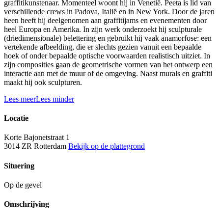
graffitikunstenaar. Momenteel woont hij in Venetië. Peeta is lid van
verschillende crews in Padova, Italië en in New York. Door de jaren
heen heeft hij deelgenomen aan graffitijams en evenementen door
heel Europa en Amerika. In zijn werk onderzoekt hij sculpturale
(driedimensionale) belettering en gebruikt hij vaak anamorfose: een
vertekende afbeelding, die er slechts gezien vanuit een bepaalde
hoek of onder bepaalde optische voorwaarden realistisch uitziet. In
zijn composities gaan de geometrische vormen van het ontwerp een
interactie aan met de muur of de omgeving. Naast murals en graffiti
maakt hij ook sculpturen.
Lees meer
Lees minder
Locatie
Korte Bajonetstraat 1
3014 ZR Rotterdam
Bekijk op de plattegrond
Situering
Op de gevel
Omschrijving