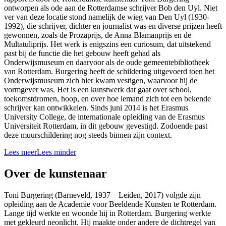
ontworpen als ode aan de Rotterdamse schrijver Bob den Uyl. Niet
ver van deze locatie stond namelijk de wieg van Den Uyl (1930-
1992), die schrijver, dichter en journalist was en diverse prijzen heeft
gewonnen, zoals de Prozaprijs, de Anna Blamanprijs en de
Multatuliprijs. Het werk is enigszins een curiosum, dat uitstekend
past bij de functie die het gebouw heeft gehad als
Onderwijsmuseum en daarvoor als de oude gemeentebibliotheek
van Rotterdam. Burgering heeft de schildering uitgevoerd toen het
Onderwijsmuseum zich hier kwam vestigen, waarvoor hij de
vormgever was. Het is een kunstwerk dat gaat over school,
toekomstdromen, hoop, en over hoe iemand zich tot een bekende
schrijver kan ontwikkelen. Sinds juni 2014 is het Erasmus
University College, de internationale opleiding van de Erasmus
Universiteit Rotterdam, in dit gebouw gevestigd. Zodoende past
deze muurschildering nog steeds binnen zijn context.
Lees meer
Lees minder
Over de kunstenaar
Toni Burgering (Barneveld, 1937 – Leiden, 2017) volgde zijn
opleiding aan de Academie voor Beeldende Kunsten te Rotterdam.
Lange tijd werkte en woonde hij in Rotterdam. Burgering werkte
met gekleurd neonlicht. Hij maakte onder andere de dichtregel van